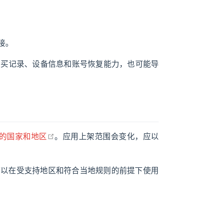
ow
链接。
可能暴露购买记录、设备信息和账号恢复能力，也可能导
open in new window
支持的国家和地区
。应用上架范围会变化，应以
可以在受支持地区和符合当地规则的前提下使用