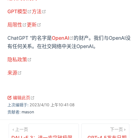
open in new window
open in new window
GPT模型
方法
open in new window
open in new window
局限性
更新
open in new window
ChatGPT "的名字是
OpenAI
的财产。我们与OpenAI没
有任何关系。在社交网络中关注OpenAI。
open in new window
隐私政策
open in new window
来源
open in new window
编辑此页
上次编辑于:
2023/4/10 上午10:41:08
贡献者:
mason
上一页
下一页
DALL-E 3：进一步突破极限
GPT-4.5发布日期