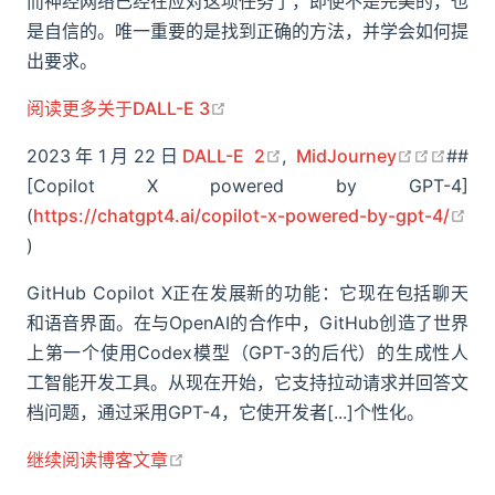
而神经网络已经在应对这项任务了，即使不是完美的，也
是自信的。唯一重要的是找到正确的方法，并学会如何提
出要求。
open in new window
阅读更多关于DALL-E 3
open in new window
open in 
open i
open 
2023年1月22日
DALL-E 2
,
MidJourney
##
[Copilot X powered by GPT-4]
(
https://chatgpt4.ai/copilot-x-powered-by-gpt-4/
open in new window
)
GitHub Copilot X正在发展新的功能：它现在包括聊天
和语音界面。在与OpenAI的合作中，GitHub创造了世界
上第一个使用Codex模型（GPT-3的后代）的生成性人
工智能开发工具。从现在开始，它支持拉动请求并回答文
档问题，通过采用GPT-4，它使开发者[...]个性化。
open in new window
继续阅读博客文章