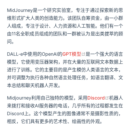
MidJourney是一个研究实验室，专注于通过探索新的思
维形式扩大人类的创造能力。该团队自筹资金，由一小群
人组成，专注于设计、人力资源和人工智能。他们有一个
由11名全职成员组成的团队和一群被认为是出类拔萃的顾
问。
open in new windo
DALL-e中使用的OpenAI的
GPT模型
是一个强大的语言
模型，它使用变压器架构，并在大量的互联网文本数据上
进行了训练。它的主要目的是产生模仿人类语言的文本，
并可调整为执行各种自然语言处理任务，如语言翻译、文
本总结和聊天机器人开发。
open in 
Midjourney利用自己独特的模型，采用
Discord
机器人
来拨打和接收AI服务器的电话，几乎所有的过程都发生在
Discord上。这个模型产生的图像通常不是摄影性质的，
相反，它们具有更多的艺术性、绘画性的外观。