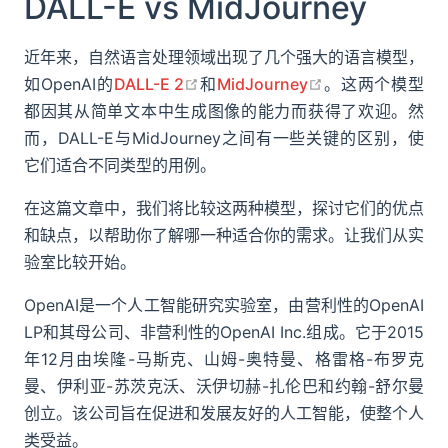
DALL-E vs MidJourney
近年来，自然语言处理领域出现了几个强大的语言模型，
open in new window
open in new wi
如OpenAI的
DALL-E 2
和
MidJourney
。这两个模型
都因其从简单文本中生成图像的能力而获得了欢迎。然
而，DALL-E与MidJourney之间有一些关键的区别，使
它们适合不同类型的用例。
在这篇文章中，我们将比较这两种模型，探讨它们的优点
和缺点，以帮助你了解哪一种适合你的需求。让我们从实
验室比较开始。
OpenAI是一个人工智能研究实验室，由营利性的OpenAI
LP和其母公司、非营利性的OpenAI Inc.组成。它于2015
年12月由埃隆-马斯克、山姆-奥特曼、格雷格-布罗克
曼、伊利亚-苏茨克沃、沃伊切赫-扎伦巴和约翰-舒尔曼
创立。该公司旨在促进和发展友好的人工智能，使整个人
类受益。